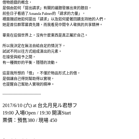
借物遊戲的概念，
是個由如何「提出請求」有關的議題發展出來的題目，
前些日子看過了Amanda Palmer的「請求的力量」，
裡面描述她如何提出「請求」以及如何愛著回饋支持她的人們，
她是首位群眾募資先鋒，而我看見中間令人敬佩的共享精神。
畢竟在這個世界上，沒有什麼東西是真正屬於自己。
所以我決定在無法自給自足的情況下，
試試不同以往方式組成演出的元素。
在接受與給予之間，
有一種微妙的平衡，隱隱的流動。
這是我所想的「借」，不僅於物品形式上的借，
是個讓自己得到幫助得以實現，
也提醒自己幫助人實現的精神。
-------------------------------
2017/6/10 (六) at 台北月見ル君想フ
19:00 入場Open / 19:30 開演Start
票價：預售380 / 現場 450