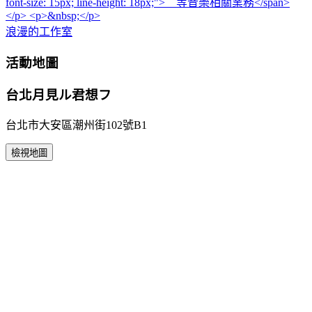
浪漫的工作室
活動地圖
台北月見ル君想フ
台北市大安區潮州街102號B1
檢視地圖