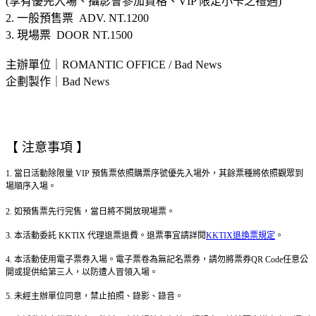
(享有優先入場、攝影會參加資格、VIP 限定小卡之禮遇)
2. 一般預售票 ADV. NT.1200
3. 現場票 DOOR NT.1500
主辦單位｜ROMANTIC OFFICE / Bad News
企劃製作｜Bad News
【 注意事項 】
1. 當日活動除限量 VIP 預售票依照購票序號優先入場外，其餘票種將依照觀眾到
場順序入場。
2. 如預售票先行完售，當日將不開放現場票。
3. 本活動委託 KKTIX 代理退票退費。退票事宜請詳閱
KKTIX退換票規定
。
4. 本活動使用電子票券入場。電子票卷為無記名票券，請勿將票券QR Code任意公
開或提供給第三人，以防遭人冒領入場。
5. 未經主辦單位同意，禁止拍照、錄影、錄音。