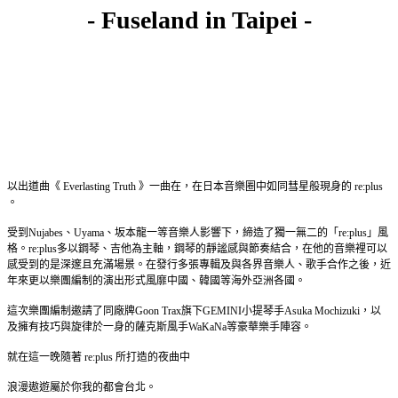
- Fuseland in Taipei -
以出道曲《 Everlasting Truth 》一曲在，在日本音樂圈中如同彗星般現身的 re:plus
。
受到Nujabes、Uyama、坂本龍一等音樂人影響下，締造了獨一無二的「re:plus」風
格。re:plus多以鋼琴、吉他為主軸，鋼琴的靜謐感與節奏結合，在他的音樂裡可以
感受到的是深邃且充滿場景。在發行多張專輯及與各界音樂人、歌手合作之後，近
年來更以樂團編制的演出形式風靡中國、韓國等海外亞洲各國。
這次樂團編制邀請了同廠牌Goon Trax旗下GEMINI小提琴手Asuka Mochizuki，以
及擁有技巧與旋律於一身的薩克斯風手WaKaNa等豪華樂手陣容。
就在這一晚隨著 re:plus 所打造的夜曲中
浪漫遨遊屬於你我的都會台北。