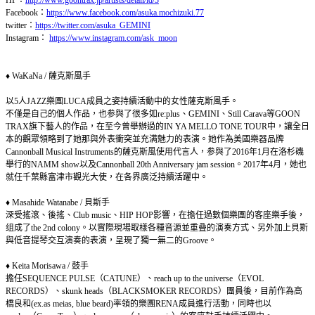
Facebook：
https://www.facebook.com/asuka.mochizuki.77
twitter：
https://twitter.com/asuka_GEMINI
Instagram：
https://www.instagram.com/ask_moon
♦ WaKaNa / 薩克斯風手
以5人JAZZ樂團LUCA成員之姿持續活動中的女性薩克斯風手。
不僅是自己的個人作品，也参與了很多如re:plus、GEMINI、Still Carava等GOON
TRAX旗下藝人的作品，在至今曾舉辦過的IN YA MELLO TONE TOUR中，讓全日
本的觀眾領略到了她那與外表衝突並充满魅力的表演。她作為美國樂器品牌
Cannonball Musical Instruments的薩克斯風使用代言人，参與了2016年1月在洛杉磯
舉行的NAMM show以及Cannonball 20th Anniversary jam session。2017年4月，她也
就任千葉縣富津市觀光大使，在各界廣泛持續活躍中。
♦ Masahide Watanabe / 貝斯手
深受搖滾、後搖、Club music、HIP HOP影響，在擔任過數個樂團的客座樂手後，
组成了the 2nd colony。以實際現場取樣各種音源並重叠的演奏方式、另外加上貝斯
與低音提琴交互演奏的表演，呈現了獨一無二的Groove。
♦ Keita Morisawa / 鼓手
擔任SEQUENCE PULSE（CATUNE）、reach up to the universe（EVOL
RECORDS）、skunk heads（BLACKSMOKER RECORDS）團員後，目前作為高
橋良和(ex.as meias, blue beard)率領的樂團RENA成員進行活動，同時也以