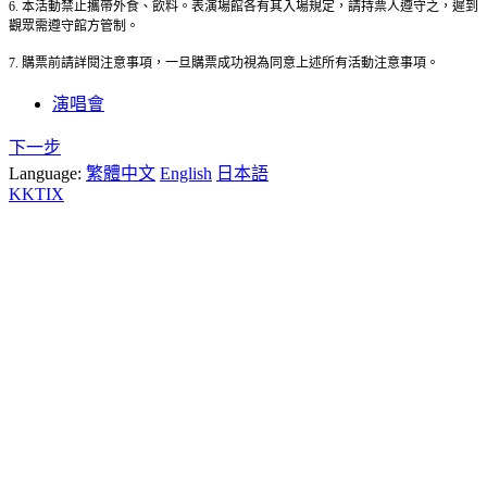
6. 本活動禁止攜帶外食、飲料。表演場館各有其入場規定，請持票人遵守之，遲到
觀眾需遵守館方管制。
7. 購票前請詳閱注意事項，一旦購票成功視為同意上述所有活動注意事項。
演唱會
下一步
Language:
繁體中文
English
日本語
KKTIX