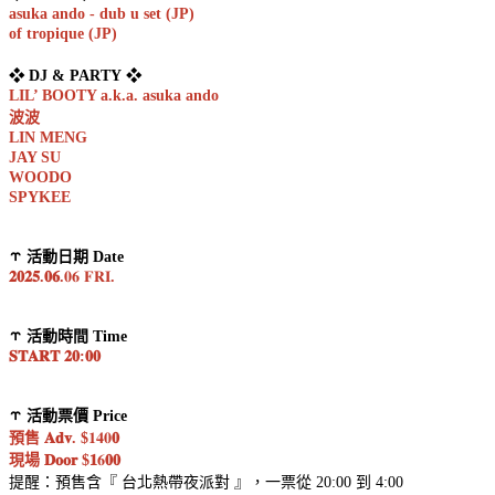
asuka ando - dub u set (JP)
of tropique (JP)
❖ DJ & PARTY ❖
LIL’ BOOTY a.k.a. asuka ando
波波
LIN MENG
JAY SU
WOODO
SPYKEE
⥾ 活動日期 Date
𝟐𝟎𝟐𝟓.𝟎𝟔.
𝟎𝟔
𝐅𝐑𝐈
.
⥾ 活動時間 Time
𝐒𝐓𝐀𝐑𝐓 𝟐𝟎:𝟎𝟎
⥾ 活動票價 Price
預售 𝐀𝐝𝐯. $
𝟏𝟒𝟎
𝟎
現場 𝐃𝐨𝐨𝐫 $𝟏
𝟔
𝟎𝟎
提醒：預售含『 台北熱帶夜派對 』，一票從 20:00 到 4:00