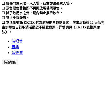
❏ 每張門票只限一人入場，孩童亦須憑票入場。
❏ 預售票售罄後即不再開放現場票販售。
❏ 除了飲用水之外，場內禁止攜帶飲食。
❏ 禁止全程錄影。
❏ 本活動委託 KKTIX 代為處理退票退款事宜，演出活動前 10 天若非
主辦單位自行取消活動恕不接受退票，詳情請見《KKTIX退換票辦
法》。
演唱會
音樂
音樂會
檢視地圖