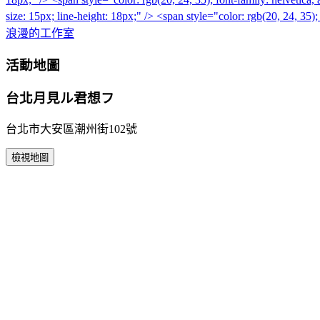
浪漫的工作室
活動地圖
台北月見ル君想フ
台北市大安區潮州街102號
檢視地圖