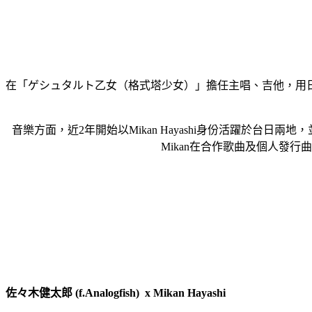
在「ゲシュタルト乙女（格式塔少女）」擔任主唱、吉他，用
音樂方面，近2年開始以Mikan Hayashi身份活躍於台
Mikan在合作歌曲及個人發行
佐々木健太郎 (f.Analogfish) x Mikan Hayashi