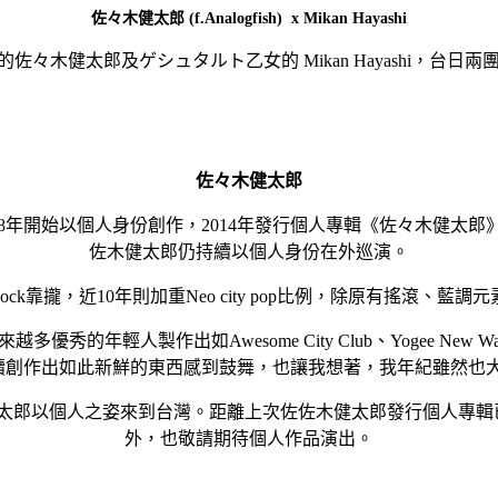
佐々木健太郎 (f.Analogfish) x Mikan Hayashi
fish 的佐々木健太郎及ゲシュタルト乙女的 Mikan Hayashi，台
佐々木健太郎
Bass手。2008年開始以個人身份創作，2014年發行個人專輯《
佐木健太郎仍持續以個人身份在外巡演。
die Rock靠攏，近10年則加重Neo city pop比例，除原有搖滾
人製作出如Awesome City Club、Yogee New Wave
輩能持續創作出如此新鮮的東西感到鼓舞，也讓我想著，我年紀雖然
前，佐佐木健太郎以個人之姿來到台灣。距離上次佐佐木健太郎發行個人專輯
外，也敬請期待個人作品演出。