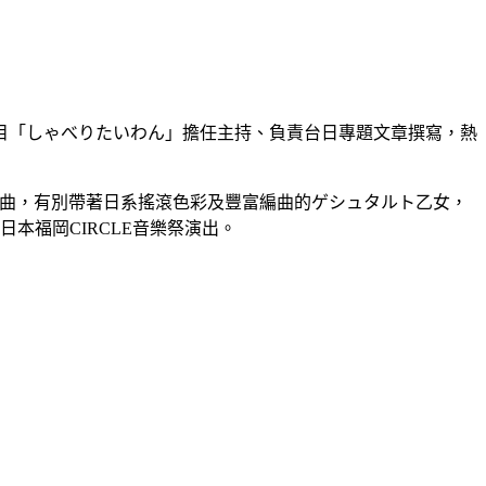
目「しゃべりたいわん」擔任主持、負責台日專題文章撰寫，熱
有合作歌曲，有別帶著日系搖滾色彩及豐富編曲的ゲシュタルト乙女，
日本福岡CIRCLE音樂祭演出。