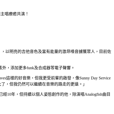
日兩團主唱療癒共演！
佐々木健太郎》，以明亮的吉他音色及富有能量的激昂嗓音擄獲眾人，目前佐
、藍調元素外，添加更多funk及合成器等電子聲響。
s這樣的好音樂，但我更受前輩的啟發，像Sunny Day Service
也大了，但我仍然可以繼續在音樂的路走的更遠。」
已經10年，但持續以個人姿態創作的他，除演唱Analogfish曲目